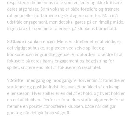
respekterer dommerens rolle som vejleder og ikke kritisere
deres afgørelser. Som voksne er både forældre og trænere
rollemodeller for børnene og skal agere derefter. Man må
udstråle engagement, men det skal gøres på en rimelig måde.
Ingen brok til dommere tolereres på klubbens børnehold.
8.
Glæde i konkurrencen:
Mens vi stræber efter at vinde, er
det vigtigt at huske, at glæden ved selve spillet og
konkurrencen er grundlæggende. Vi opfordrer forældre til at
fokusere på deres børns engagement og begejstring for
spillet, snarere end blot at fokusere på resultatet.
9.
Støtte i medgang og modgang:
Vi forventer, at forældre er
støttende og positivt indstillet, uanset udfaldet af en kamp
eller sæson. Hver spiller er en del af et hold, og hvert hold er
en del af klubben. Derfor er forældres støtte afgørende for at
fremme en positiv atmosfære i klubben, både når det går
godt og når det går knap så godt.