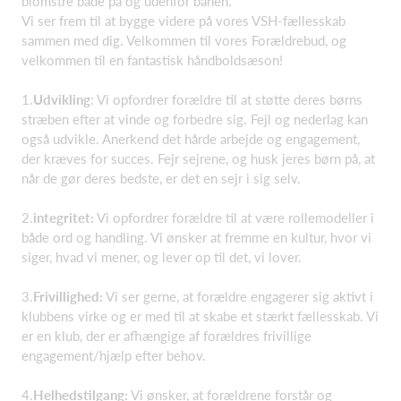
blomstre både på og udenfor banen.
Vi ser frem til at bygge videre på vores VSH-fællesskab
sammen med dig. Velkommen til vores Forældrebud, og
velkommen til en fantastisk håndboldsæson!
1.
Udvikling
: Vi opfordrer forældre til at støtte deres børns
stræben efter at vinde og forbedre sig. Fejl og nederlag kan
også udvikle. Anerkend det hårde arbejde og engagement,
der kræves for succes. Fejr sejrene, og husk jeres børn på, at
når de gør deres bedste, er det en sejr i sig selv.
2.
integritet:
Vi opfordrer forældre til at være rollemodeller i
både ord og handling. Vi ønsker at fremme en kultur, hvor vi
siger, hvad vi mener, og lever op til det, vi lover.
3.
Frivillighed:
Vi ser gerne, at forældre engagerer sig aktivt i
klubbens virke og er med til at skabe et stærkt fællesskab. Vi
er en klub, der er afhængige af forældres frivillige
engagement/hjælp efter behov.
4.
Helhedstilgang:
Vi ønsker, at forældrene forstår og