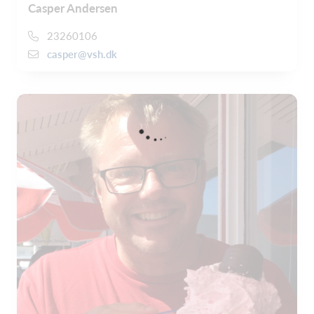
Casper Andersen
23260106
casper@vsh.dk