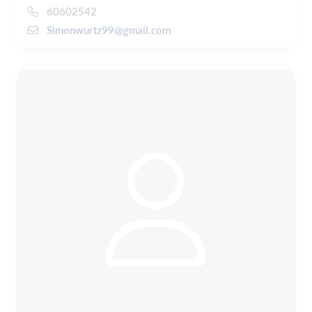
60602542
Simonwurtz99@gmail.com