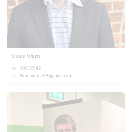
Simon Würtz
60602542
Simonwurtz99@gmail.com