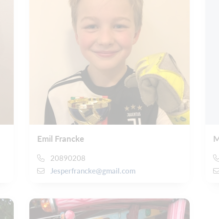
Emil Francke
M
20890208
Jesperfrancke@gmail.com