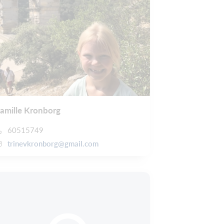
amille Kronborg
60515749
trinevkronborg@gmail.com