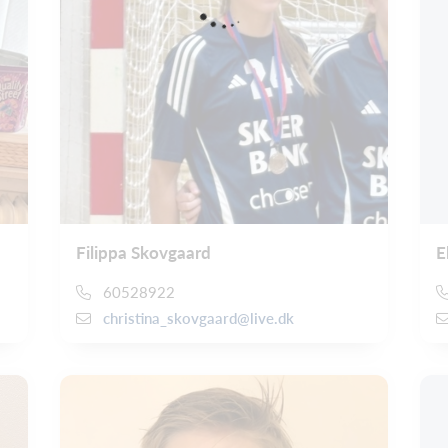
Filippa Skovgaard
E
60528922
christina_skovgaard@live.dk