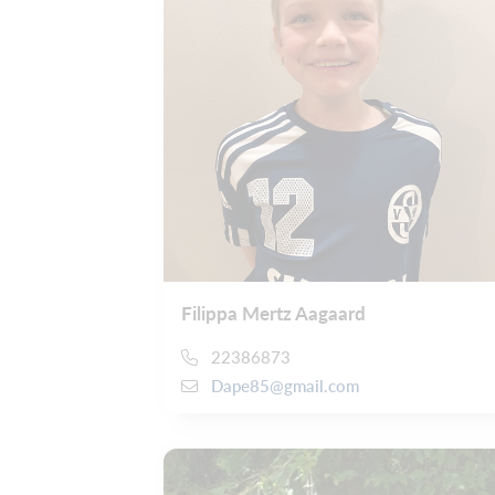
Filippa Mertz Aagaard
22386873
Dape85@gmail.com