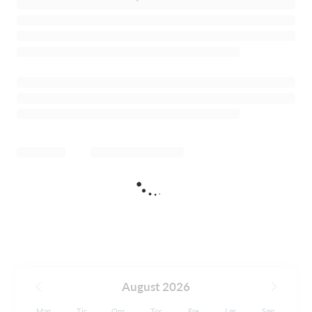
August 2026
Man
Tir
Ons
Tor
Fre
Lør
Søn