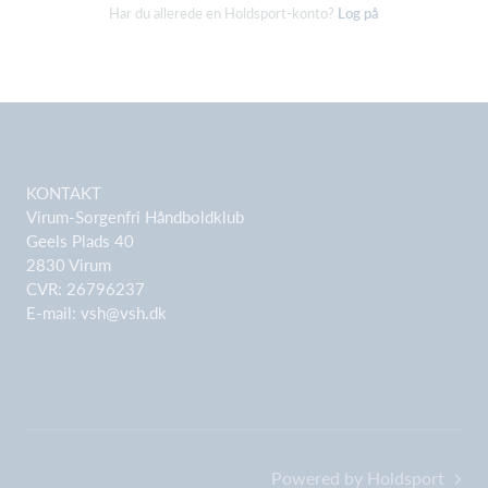
Har du allerede en Holdsport-konto?
Log på
KONTAKT
Virum-Sorgenfri Håndboldklub
Geels Plads 40
2830 Virum
CVR: 26796237
E-mail:
vsh@vsh.dk
Powered by Holdsport