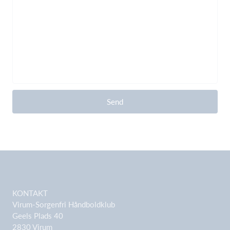
Send
KONTAKT
Virum-Sorgenfri Håndboldklub
Geels Plads 40
2830 Virum