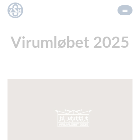
Virumløbet 2025