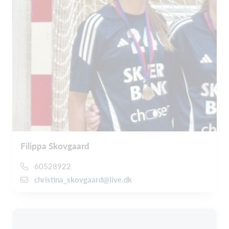
Filippa Skovgaard
60528922
christina_skovgaard@live.dk