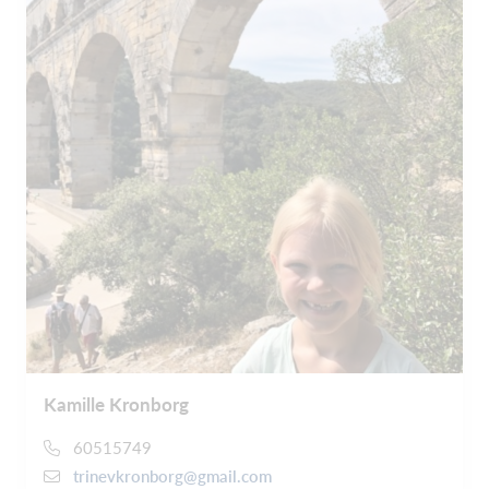
Kamille Kronborg
60515749
trinevkronborg@gmail.com