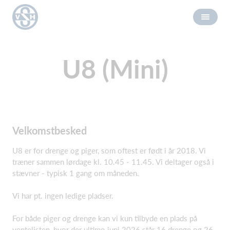
U8 (Mini)
Velkomstbesked
U8 er for drenge og piger, som oftest er født i år 2018. Vi
træner sammen lørdage kl. 10.45 - 11.45. Vi deltager også i
stævner - typisk 1 gang om måneden.
Vi har pt. ingen ledige pladser.
For både piger og drenge kan vi kun tilbyde en plads på
ventelisten, hvor der ultimo juni 2026 står 16 drenge og 26