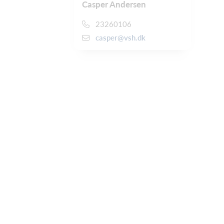
Casper Andersen
23260106
casper@vsh.dk