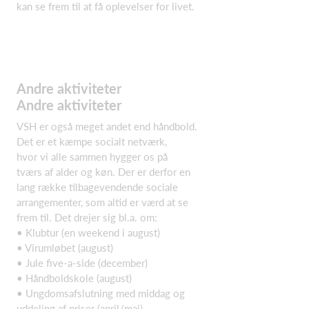
kan se frem til at få oplevelser for livet.
Andre aktiviteter
Andre aktiviteter
VSH er også meget andet end håndbold.
Det er et kæmpe socialt netværk,
hvor vi alle sammen hygger os på
tværs af alder og køn. Der er derfor en
lang række tilbagevendende sociale
arrangementer, som altid er værd at se
frem til. Det drejer sig bl.a. om:
• Klubtur (en weekend i august)
• Virumløbet (august)
• Jule five-a-side (december)
• Håndboldskole (august)
• Ungdomsafslutning med middag og
uddeling af priser (april/maj)