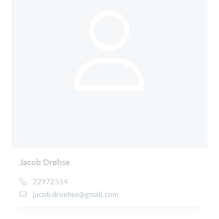
Jacob Drøhse
22972554
jacob.droehse@gmail.com