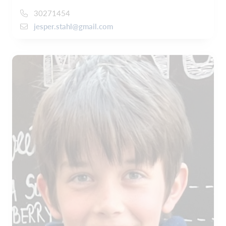
30271454
jesper.stahl@gmail.com