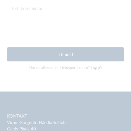
Evt. kommentar
Tilmeld
Har du allerede en Holdsport-konto?
Log på
KONTAKT
Virum-Sorgenfri Håndboldklub
Geels Plads 40