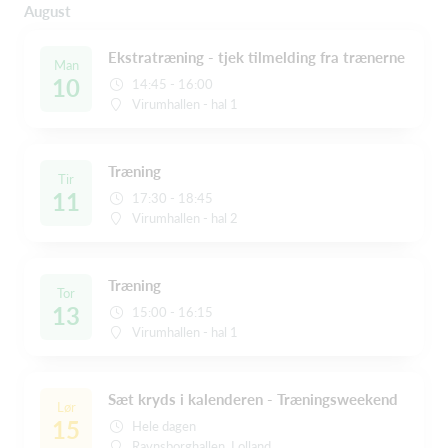
August
Ekstratræning - tjek tilmelding fra trænerne
Man
10
14:45 - 16:00
Virumhallen - hal 1
Træning
Tir
11
17:30 - 18:45
Virumhallen - hal 2
Træning
Tor
13
15:00 - 16:15
Virumhallen - hal 1
Sæt kryds i kalenderen - Træningsweekend
Lør
15
Hele dagen
Ravnsborghallen, Lolland