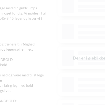
ygge med din guldklump i
 noget for dig. Vi mødes i hal
 8.45-9.45 leger og løber vi i
og trænere til rådighed.
 og leger/spiller med.
Der er i øjeblikk
NDBOLD:
 bold
 ned og være med til at lege
er
 omkring leg med bold
gslivet
HÅNDBOLD: