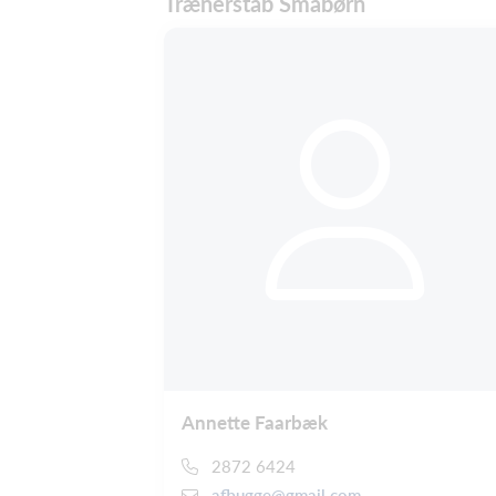
Trænerstab Småbørn
Annette Faarbæk
2872 6424
afbugge@gmail.com