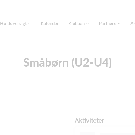
Holdoversigt
Kalender
Klubben
Partnere
Ak
Småbørn (U2-U4)
Aktiviteter