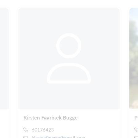
Kirsten Faarbæk Bugge
P
60176423
kirstenfbugge@gmail.com