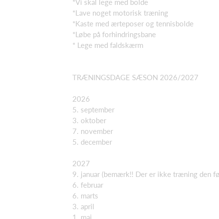
*Vi skal lege med bolde
*Lave noget motorisk træning
*Kaste med ærteposer og tennisbolde
*Løbe på forhindringsbane
* Lege med faldskærm
TRÆNINGSDAGE SÆSON 2026/2027
2026
5. september
3. oktober
7. november
5. december
2027
9. januar (bemærk!! Der er ikke træning den før
6. februar
6. marts
3. april
1. maj