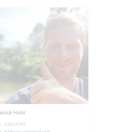
atrick Holst
23237547
91thomsen@gmail.com